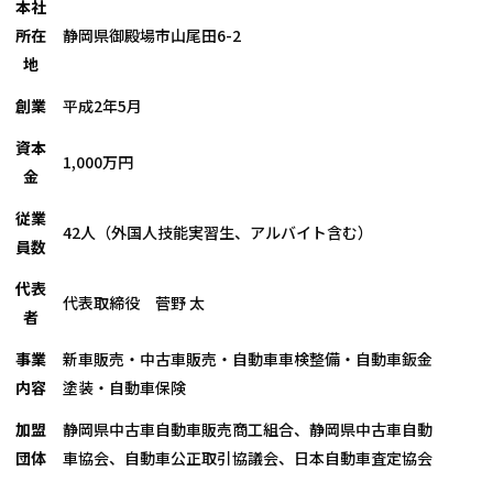
本社
所在
静岡県御殿場市山尾田6-2
地
創業
平成2年5月
資本
1,000万円
金
従業
42人（外国人技能実習生、アルバイト含む）
員数
代表
代表取締役 菅野 太
者
事業
新車販売・中古車販売・自動車車検整備・自動車鈑金
内容
塗装・自動車保険
加盟
静岡県中古車自動車販売商工組合、静岡県中古車自動
団体
車協会、自動車公正取引協議会、日本自動車査定協会