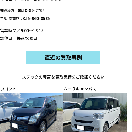
0550-89-7794
御殿場店：
055-960-8585
三島･函南店：
営業時間／9:00～18:15
定休日／毎週水曜日
直近の買取事例
ステックの豊富な買取実績をご確認ください
ワゴンR
ムーヴキャンバス
ジ