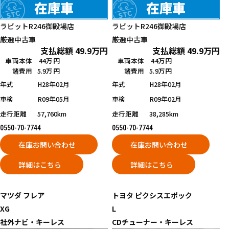
ラビットR246御殿場店
ラビットR246御殿場店
厳選中古車
厳選中古車
支払総額
49.9
万円
支払総額
49.9
万円
車両本体
44万円
車両本体
44万円
諸費用
5.9万円
諸費用
5.9万円
年式
H28年02月
年式
H28年02月
車検
R09年05月
車検
R09年02月
走行距離
57,760km
走行距離
38,285km
0550-70-7744
0550-70-7744
在庫お問い合わせ
在庫お問い合わせ
詳細はこちら
詳細はこちら
マツダ
フレア
トヨタ
ピクシスエポック
XG
L
社外ナビ・キーレス
CDチューナー・キーレス