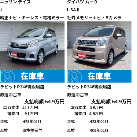
ニッサン
デイズ
ダイハツ
ムーヴ
J
L SAⅡ
純正ナビ・キーレス・電格ミラー
社外メモリーナビ・Bカメラ
ラビットR246御殿場店
ラビットR246御殿場店
厳選中古車
厳選中古車
支払総額
64.9
万円
支払総額
64.9
万円
車両本体
55.8万円
車両本体
59万円
諸費用
9.1万円
諸費用
5.9万円
年式
H29年05月
年式
H28年02月
車検
車検整備付
車検
R09年02月