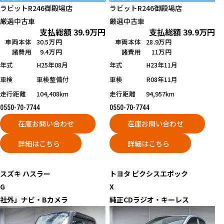
ラビットR246御殿場店
ラビットR246御殿場店
厳選中古車
厳選中古車
支払総額
39.9
万円
支払総額
39.9
万円
車両本体
30.5万円
車両本体
28.9万円
諸費用
9.4万円
諸費用
11万円
年式
H25年08月
年式
H23年11月
車検
車検整備付
車検
R08年11月
走行距離
104,408km
走行距離
94,957km
0550-70-7744
0550-70-7744
在庫お問い合わせ
在庫お問い合わせ
詳細はこちら
詳細はこちら
スズキ
ハスラー
トヨタ
ピクシスエポック
G
X
社外」ナビ・Bカメラ
純正CDラジオ・キーレス