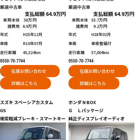
厳選中古車
厳選中古車
支払総額
64.9
万円
支払総額
64.9
万円
車両本体
58万円
車両本体
55.7万円
諸費用
6.9万円
諸費用
9.2万円
年式
H25年12月
年式
H28年02月
車検
R10年07月
車検
車検整備付
走行距離
45,524km
走行距離
57,004km
0550-70-7744
0550-70-7744
在庫お問い合わせ
在庫お問い合わせ
詳細はこちら
詳細はこちら
スズキ
スペーシアカスタム
ホンダ
N BOX
GS
Ｇ Ｌパッケージ
衝突軽減ブレーキ・スマートキー
純正ディスプレイオーディオ