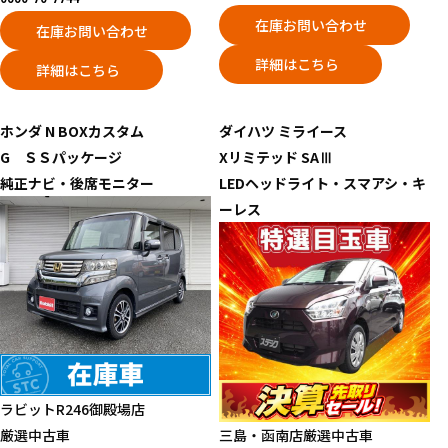
在庫お問い合わせ
在庫お問い合わせ
詳細はこちら
詳細はこちら
ホンダ
N BOXカスタム
ダイハツ
ミライース
G ＳＳパッケージ
Xリミテッド SAⅢ
純正ナビ・後席モニター
LEDヘッドライト・スマアシ・キ
ーレス
ラビットR246御殿場店
厳選中古車
三島・函南店
厳選中古車