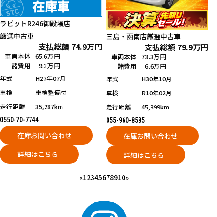
ラビットR246御殿場店
厳選中古車
三島・函南店
厳選中古車
支払総額
74.9
万円
支払総額
79.9
万円
車両本体
65.6万円
車両本体
73.3万円
諸費用
9.3万円
諸費用
6.6万円
年式
H27年07月
年式
H30年10月
車検
車検整備付
車検
R10年02月
走行距離
35,287km
走行距離
45,399km
0550-70-7744
055-960-8585
在庫お問い合わせ
在庫お問い合わせ
詳細はこちら
詳細はこちら
«
1
2
3
4
5
6
7
8
9
10
»