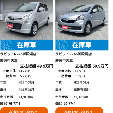
ラビットR246御殿場店
ラビットR246御殿場店
厳選中古車
厳選中古車
支払総額
49.9
万円
支払総額
50.9
万円
車両本体
44.2万円
車両本体
42万円
諸費用
5.7万円
諸費用
8.9万円
年式
H25年08月
年式
H28年03月
車検
R08年08月
車検
車検整備付
走行距離
24,916km
走行距離
41,323km
0550-70-7744
0550-70-7744
在庫お問い合わせ
在庫お問い合わせ