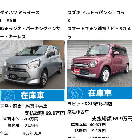
ダイハツ
ミライース
スズキ
アルトラパンショコラ
L SAⅢ
X
純正ラジオ・パーキングセンサ
スマートフォン連携ナビ・Bカメ
ー・キーレス
ラ
ラビットR246御殿場店
三島・函南店
厳選中古車
厳選中古車
支払総額
69.9
万円
支払総額
69.9
万円
車両本体
60.8万円
車両本体
60.6万円
諸費用
9.1万円
諸費用
9.3万円
年式
R03年01月