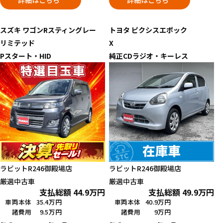
スズキ
ワゴンRスティングレー
トヨタ
ピクシスエポック
リミテッド
X
Pスタート・HID
純正CDラジオ・キーレス
ラビットR246御殿場店
ラビットR246御殿場店
厳選中古車
厳選中古車
支払総額
44.9
万円
支払総額
49.9
万円
車両本体
35.4万円
車両本体
40.9万円
諸費用
9.5万円
諸費用
9万円