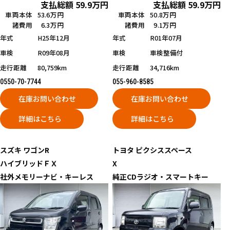
支払総額
59.9
万円
支払総額
59.9
万円
車両本体
53.6万円
車両本体
50.8万円
諸費用
6.3万円
諸費用
9.1万円
年式
H25年12月
年式
R01年07月
車検
R09年08月
車検
車検整備付
走行距離
80,759km
走行距離
34,716km
0550-70-7744
055-960-8585
在庫お問い合わせ
在庫お問い合わせ
詳細はこちら
詳細はこちら
スズキ
ワゴンR
トヨタ
ピクシススペース
ハイブリッドＦＸ
X
社外メモリーナビ・キーレス
純正CDラジオ・スマートキー