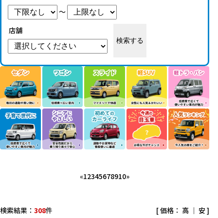
～
店舗
検索する
«
1
2
3
4
5
6
7
8
9
10
»
検索結果：
308
件
[ 価格：
高
｜
安
]