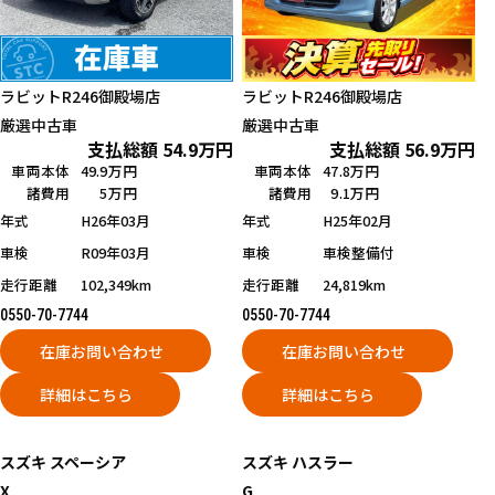
ラビットR246御殿場店
ラビットR246御殿場店
厳選中古車
厳選中古車
支払総額
54.9
万円
支払総額
56.9
万円
車両本体
49.9万円
車両本体
47.8万円
諸費用
5万円
諸費用
9.1万円
年式
H26年03月
年式
H25年02月
車検
R09年03月
車検
車検整備付
走行距離
102,349km
走行距離
24,819km
0550-70-7744
0550-70-7744
在庫お問い合わせ
在庫お問い合わせ
詳細はこちら
詳細はこちら
スズキ
スペーシア
スズキ
ハスラー
X
G