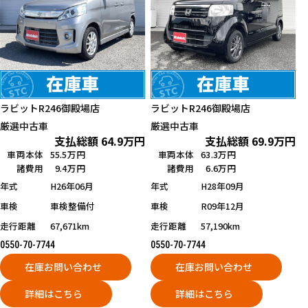
ラビットR246御殿場店
ラビットR246御殿場店
厳選中古車
厳選中古車
支払総額
64.9
万円
支払総額
69.9
万円
車両本体
55.5万円
車両本体
63.3万円
諸費用
9.4万円
諸費用
6.6万円
年式
H26年06月
年式
H28年09月
車検
車検整備付
車検
R09年12月
走行距離
67,671km
走行距離
57,190km
0550-70-7744
0550-70-7744
在庫お問い合わせ
在庫お問い合わせ
詳細はこちら
詳細はこちら