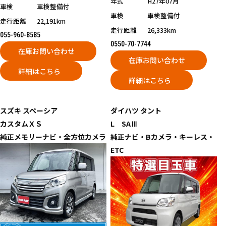
年式
H27年07月
車検
車検整備付
車検
車検整備付
走行距離
22,191km
走行距離
26,333km
055-960-8585
0550-70-7744
在庫お問い合わせ
在庫お問い合わせ
詳細はこちら
詳細はこちら
スズキ
スペーシア
ダイハツ
タント
カスタムＸＳ
L SAⅢ
純正メモリーナビ・全方位カメラ
純正ナビ・Bカメラ・キーレス・
ETC