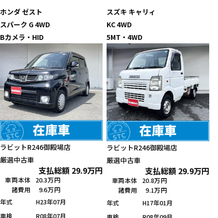
ホンダ
ゼスト
スズキ
キャリィ
スパーク G 4WD
KC 4WD
Bカメラ・HID
5MT・4WD
ラビットR246御殿場店
ラビットR246御殿場店
厳選中古車
厳選中古車
支払総額
29.9
万円
支払総額
29.9
万円
車両本体
20.3万円
車両本体
20.8万円
諸費用
9.6万円
諸費用
9.1万円
年式
H23年07月
年式
H17年01月
車検
R08年07月
車検
R08年09月