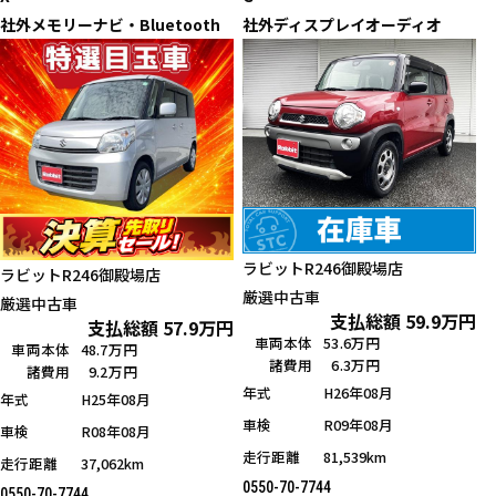
社外メモリーナビ・Bluetooth
社外ディスプレイオーディオ
ラビットR246御殿場店
ラビットR246御殿場店
厳選中古車
厳選中古車
支払総額
59.9
万円
支払総額
57.9
万円
車両本体
53.6万円
車両本体
48.7万円
諸費用
6.3万円
諸費用
9.2万円
年式
H26年08月
年式
H25年08月
車検
R09年08月
車検
R08年08月
走行距離
81,539km
走行距離
37,062km
0550-70-7744
0550-70-7744