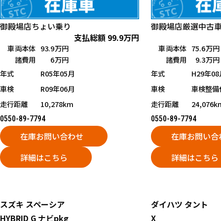
御殿場店
ちょい乗り
御殿場店
厳選中古
支払総額
99.9
万円
車両本体
93.9万円
車両本体
75.6万円
諸費用
6万円
諸費用
9.3万円
年式
R05年05月
年式
H29年08
車検
R09年06月
車検
車検整備
走行距離
10,278km
走行距離
24,076k
0550-89-7794
0550-89-7794
在庫お問い合わせ
在庫お問い合
詳細はこちら
詳細はこちら
スズキ
スペーシア
ダイハツ
タント
HYBRID G ナビpkg
X