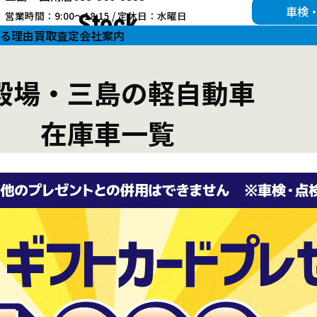
車検
営業時間：9:00～18:15 / 定休日：水曜日
Stock
る理由
買取査定
会社案内
殿場・三島の軽自動車
在庫車一覧