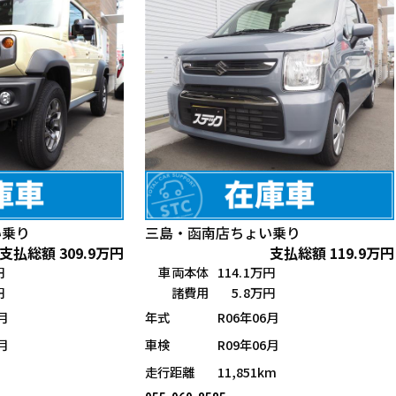
い乗り
三島・函南店
ちょい乗り
支払総額
309.9
万円
支払総額
119.9
万円
円
車両本体
114.1万円
円
諸費用
5.8万円
月
年式
R06年06月
月
車検
R09年06月
走行距離
11,851km