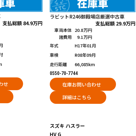
車
ラビットR246御殿場店
厳選中古車
支払総額
84.9
万円
支払総額
29.9
万円
車両本体
20.8万円
諸費用
9.1万円
月
年式
H17年01月
付
車検
R08年09月
m
走行距離
66,085km
0550-70-7744
わせ
在庫お問い合わせ
詳細はこちら
スズキ
ハスラー
HV G