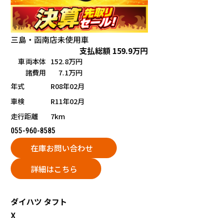
三島・函南店
未使用車
支払総額
159.9
万円
車両本体
152.8万円
諸費用
7.1万円
年式
R08年02月
車検
R11年02月
走行距離
7km
055-960-8585
在庫お問い合わせ
詳細はこちら
ダイハツ
タフト
X