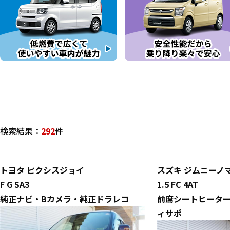
検索結果：
292
件
トヨタ
ピクシスジョイ
スズキ
ジムニーノ
F G SA3
1.5 FC 4AT
純正ナビ・Bカメラ・純正ドラレコ
前席シートヒータ
ィサポ