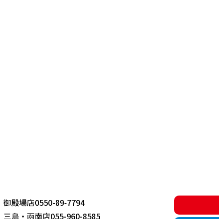
御殿場店
0550-89-7794
三島・函南店
055-960-8585