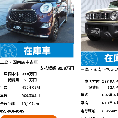
三島・函南店
中古車
支払総額
99.9
万円
三島・函南店
ちょ
車両本体
93.8万円
諸費用
6.1万円
車両本体
297.9万
年式
H30年08月
諸費用
12万
年式
R07年07
車検
R09年08月
車検
R10年07
走行距離
19,197km
走行距離
6,955km
055-960-8585