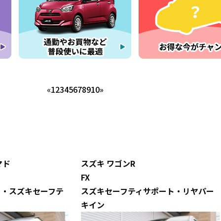
«
1
2
3
4
5
6
7
8
9
10
»
マド
スズキ
ワゴンR
FX
ー・スズキセーフテ
スズキセーフティサポート・リヤパー
キイン